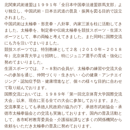
北関東武術連盟は１９９１年「全日本中国拳法連盟群馬支部」よ
り独立し、中国武術・日本古武道の普及・振興を図る目的で設立
されました。
中国武術は太極拳・形意拳・八卦掌、内家三派を柱に活動してき
ました。太極拳を、制定拳や伝統太極拳を競技スポーツ・生涯ス
ポーツとして、車の両輪と考えてきました。また同時に国際交流
にも力を注いでまいりました。
競技スポーツでは、特別教練として２名（２０１０年～２０１８
年）北京体育大学より招聘し、特にジュニア選手の育成・強化に
努めてまいりました。
生涯スポーツでは、７～８割の会員が、太極拳の練習や交流大会
への参加を通じ、仲間づくり・生きがい・心の健康・アンチエイ
ジング・認知症予防・健康増進など、個々の様々な目的に合わせ
て取り組んでおります。
国際交流においては、１９８９年「第一回北京体育大学国際交流
大会」以来、現在に至る全ての大会に参加しております。また、
交流事業としても承徳人民政府の協力の下、承徳市武術協会・承
徳市太極拳協会との交流も実施しております。国内の普及活動と
して、各市町村教育委員会・介護福祉課など多くの関係機関から
依頼をいただき太極拳の普及に努めております。