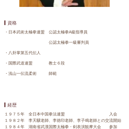
資格
・日本武術太極拳連盟 公認太極拳A級指導員
公認太極拳一級審判員
・八卦掌第五代伝人
・国際武道連盟 教士６段
・浅山一伝流柔術 師範
経歴
１９７５年 全日本中国拳法連盟 入会
１９８２年 李天驥老師、李徳印老師、李子鳴老師との交流開始
１９８４年 湖南省武漢国際太極拳・剣表演観摩大会 参加