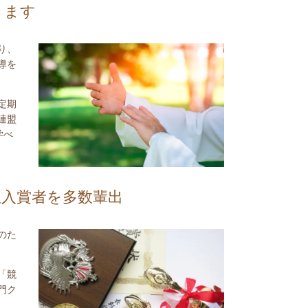
きます
り、
導を
定期
連盟
学べ
位入賞者を多数輩出
のた
「競
門ク