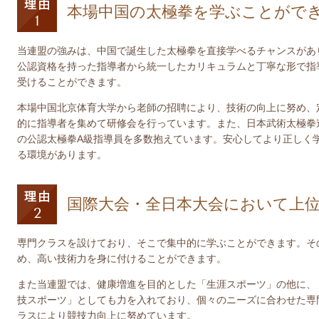
本場中国の太極拳を学ぶことがで
当連盟の強みは、中国で誕生した太極拳を直接学べるチャンスがあ
公認資格を持った指導者から統一したカリキュラムと丁寧な形で指
受けることができます。
本場中国北京体育大学から老師の招聘により、技術の向上に努め、
的に指導者を集めて研修会を行っています。また、日本武術太極拳
の公認太極拳A級指導員を多数抱えています。安心してより正しく
る環境があります。
国際大会・全日本大会において上
専門クラスを設けており、そこで集中的に学ぶことができます。そ
め、高い技術力を身に付けることができます。
また当連盟では、健康増進を目的とした「生涯スポーツ」の他に、
技スポーツ」としても力を入れており、個々のニーズに合わせた専
ラスにより競技力向上に努めています。