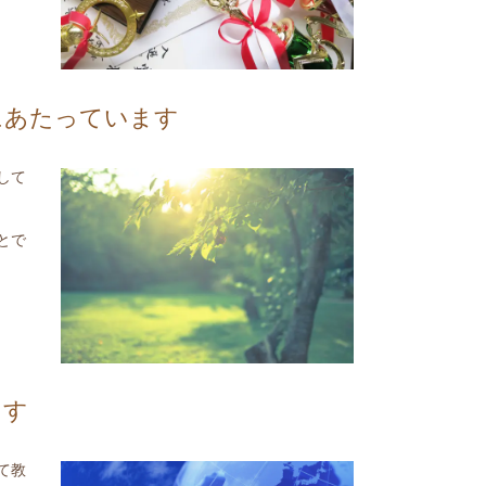
にあたっています
して
とで
ます
て教